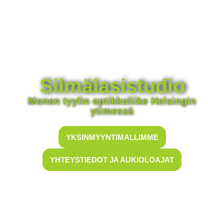
Silmälasistudio
Monen tyylin optikkoliike Helsingin
ytimessä
YKSINMYYNTIMALLIMME
YHTEYSTIEDOT JA AUKIOLOAJAT