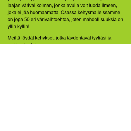
laajan värivalikoiman, jonka avulla voit luoda ilmeen,
joka ei jää huomaamatta. Osassa kehysmalleissamme
on jopa 50 eri värivaihtoehtoa, joten mahdollisuuksia on
yllin kyllin!
Meiltä löydät kehykset, jotka täydentävät tyyliäsi ja
erottuvat edukseen.
Valitse kehyksesi rohkeasti ja anna niiden puhua
puolestasi – katseita vangitsevat värit ja muodot tekevät
jokaisesta parista ainutlaatuisen.